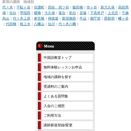
新宿の講師 地域別
代々木
｜
千駄ヶ谷
｜
信濃町
｜
四谷、四ツ谷
｜
飯田橋
｜
市ヶ谷
｜
新大久保
｜
高田馬
場
｜
目白
｜
早稲田
｜
曙橋
｜
大久保
｜
落合
｜
初台
｜
笹塚
｜
下高井戸
｜
上北沢
｜
千歳
烏山
｜
代々木上原
｜
参宮橋
｜
神楽坂
｜
新宿御苑
｜
牛込
｜
都庁前
｜
西新宿
｜
幡ヶ谷
｜
代田橋
｜
桜上水
｜
八幡山
｜
仙川
｜
代々木八幡
｜
中国語教室トップ
無料体験レッスンお申込
地域の講師を探す
受講料のご案内
よくある質問集
入会のご感想
ご利用方法
講師新規登録/変更