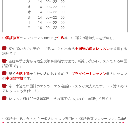
火
14：00～22：00
水
14：00～22：00
木
14：00～22：00
金
14：00～22：00
土
14：00～22：00
日
16：00～22：00
中国語教室
のマンツーマンatcafeは
牛込
等に中国語の講師先生を派遣し、
初心者の方でも安心して学ぶことが出来る
中国語の個人レッスン
を提供する
講座です。
基礎を学ぶ方から検定試験を目指す方まで、幅広い方がレッスンできる中国
語教室です。
早く
会話上達
をしたい方におすすめで
、
プライベートレッスン
個人レッスン
の
中国語学校
です。
今、牛込で中国語のマンツーマン会話レッスンが大人気です。（２対１のペ
アレッスンも受付中！）
レッスン料は60分3,000円、その都度払いなので、無理なく続く！
中国語を牛込で学ぶならー個人レッスン専門の 中国語教室マンツーマンatCafe!