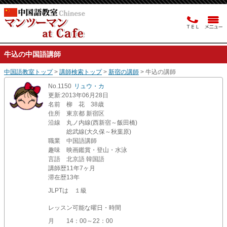
牛込の中国語講師
中国語教室トップ
>
講師検索トップ
>
新宿の講師
> 牛込の講師
No.1150
リュウ・カ
更新
:2013年06月28日
名前
柳 花 38歳
住所
東京都 新宿区
沿線
丸ノ内線(西新宿～飯田橋)
総武線(大久保～秋葉原)
職業
中国語講師
趣味
映画鑑賞・登山・水泳
言語
北京語 韓国語
講師歴
11年7ヶ月
滞在歴
13年
JLPTは １級
レッスン可能な曜日・時間
月
14：00～22：00