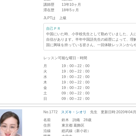
講師歴
13年10ヶ月
滞在歴
18年5ヶ月
JLPTは 上級
自己ＰＲ
中国にいた時、小学校先生として勤めていました、人
自信があります。半年中国語先生の経歴によって、理
国に興味を持っている皆さん、一回体験レッスンから
レッスン可能な曜日・時間
月
19：00～22：00
火
19：00～22：00
水
19：00～22：00
木
19：00～22：00
金
19：00～22：00
土
09：00～22：00
日
09：00～22：00
No.1772
スズキ・シオリ
先生
更新
日時
:2020年04
名前
鈴木 詩織 28歳
住所
東京都 葛飾区
沿線
総武線（新小岩）