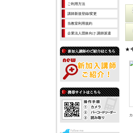
ご利用方法
講師新規登録/変更
当教室利用規約
企業法人団体向け 講師派遣
★ 
カ