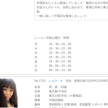
外国語をたくさん勉強しているこそ、勉強する方の気
生徒さんのレベル、目的に合わせて、最適な内容と教
能。
一緒に楽しく中国語を勉強しましょう!
レッスン可能な曜日・時間
月
19：30～23：00
火
19：30～23：00
水
19：30～23：00
木
19：30～23：00
金
19：30～23：00
土
09：00～23：00
日
09：00～23：00
No.1751
シュウ・イ
先生
更新
日時
:2025年12月09
名前
周 易 33歳
住所
東京都 中央区
沿線
東京23区市内（※要相談）
職業
中国語講師
趣味
美術館巡り 読書 映画、音楽鑑賞 スポーツ 料