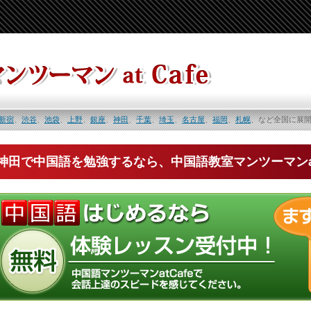
新宿
、
渋谷
、
池袋
、
上野
、
銀座
、
神田
、
千葉
、
埼玉
、
名古屋
、
福岡
、
札幌
、など全国に展
神田で中国語を勉強するなら、中国語教室マンツーマンat