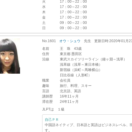
火
17：00～22：00
水
17：00～22：00
木
17：00～22：00
金
17：00～22：00
土
09：00～22：00
日
09：00～22：00
No.1601
オウ・シュウ
先生
更新
日時
:2020年01月2
名前
王 珠 43歳
住所
東京都 墨田区
沿線
東武スカイツリーライン（鐘ヶ淵～浅草）
浅草線（浅草～東日本橋）
新宿線（浜町～馬喰横山）
日比谷線（人形町）
職業
会社員
趣味
旅行、料理、スキー
言語
北京語、英語
講師歴
16年11ヶ月
滞在歴
24年11ヶ月
JLPTは １級
自己ＰＲ
中国語ネイティブ、日本語と英語はビジネスレベル、
す。