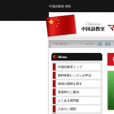
中国語教室 神田
中国語教室のマンツーマンatCafe！
大阪
、
横浜
、
中国語教室トップ
無料体験レッスンお申込
地域の講師を探す
受講料のご案内
よくある質問集
入会のご感想