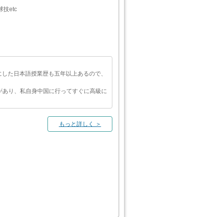
技etc
にした日本語授業歴も五年以上あるので、
があり、私自身中国に行ってすぐに高級に
もっと詳しく ＞