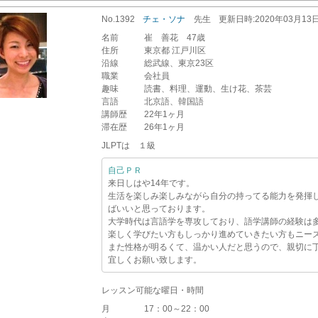
No.1392
チェ・ソナ
先生
更新
日時
:2020年03月13
名前
崔 善花 47歳
住所
東京都 江戸川区
沿線
総武線、東京23区
職業
会社員
趣味
読書、料理、運動、生け花、茶芸
言語
北京語、韓国語
講師歴
22年1ヶ月
滞在歴
26年1ヶ月
JLPTは １級
自己ＰＲ
来日しはや14年です。
生活を楽しみ楽しみながら自分の持ってる能力を発揮
ばいいと思っております。
大学時代は言語学を専攻しており、語学講師の経験は
楽しく学びたい方もしっかり進めていきたい方もニー
また性格が明るくて、温かい人だと思うので、親切に
宜しくお願い致します。
レッスン可能な曜日・時間
月
17：00～22：00