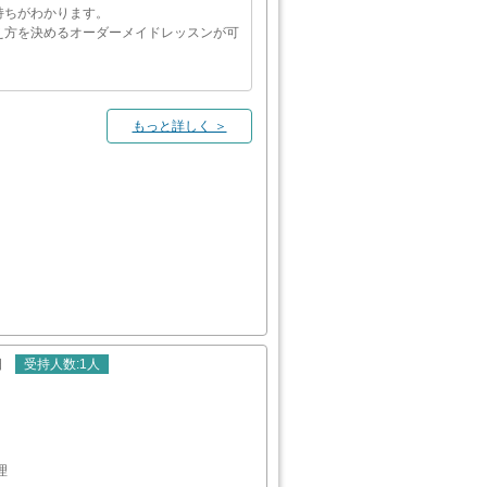
持ちがわかります。
え方を決めるオーダーメイドレッスンが可
もっと詳しく ＞
日
受持
人数
:1人
理