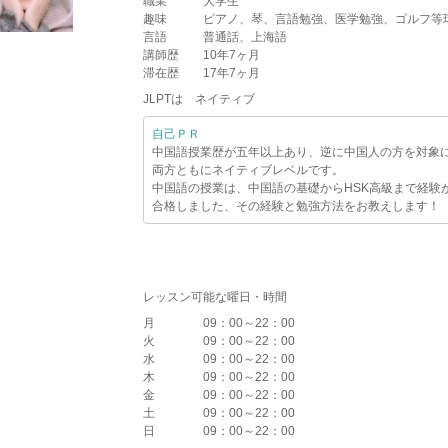
職業
大学生
趣味
ピアノ、琴、言語勉強、医学勉強、ゴルフ等球
言語
普通話、上海語
講師歴
10年7ヶ月
滞在歴
17年7ヶ月
JLPTは ネイティブ
自己ＰＲ
中国語授業歴が五年以上あり、逆に中国人の方を対象
両方ともにネイティブレベルです。
中国語の授業は、中国語の基礎からHSK高級まで経験
合格しました、その経験と勉強方法をお教えします！
レッスン可能な曜日・時間
月
09：00～22：00
火
09：00～22：00
水
09：00～22：00
木
09：00～22：00
金
09：00～22：00
土
09：00～22：00
日
09：00～22：00