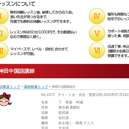
神田中国語講師
語教室トップ
>
講師検索トップ
> 神田の講師紹介
No.1073
テイ・ミカ
先生
更新
日時
:2025年07月24
名前
丁 美嘉 46歳
住所
東京都 葛飾区
沿線
総武線
職業
会社員
趣味
絵を描く、映画 テニス
言語
北京語