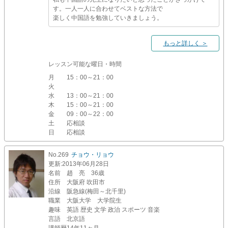
す。一人一人に合わせてベストな方法で
楽しく中国語を勉強していきましょう。
もっと詳しく ＞
レッスン可能な曜日・時間
月
15：00～21：00
火
水
13：00～21：00
木
15：00～21：00
金
09：00～22：00
土
応相談
日
応相談
No.269
チョウ・リョウ
更新
:2013年06月28日
名前
趙 亮 36歳
住所
大阪府 吹田市
沿線
阪急線(梅田～北千里)
職業
大阪大学 大学院生
趣味
英語 歴史 文学 政治 スポーツ 音楽
言語
北京語