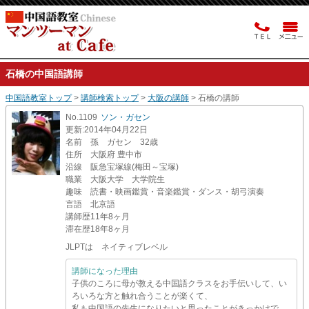
石橋の中国語講師
中国語教室トップ
>
講師検索トップ
>
大阪の講師
> 石橋の講師
No.1109
ソン・ガセン
更新
:2014年04月22日
名前
孫 ガセン 32歳
住所
大阪府 豊中市
沿線
阪急宝塚線(梅田～宝塚)
職業
大阪大学 大学院生
趣味
読書・映画鑑賞・音楽鑑賞・ダンス・胡弓演奏
言語
北京語
講師歴
11年8ヶ月
滞在歴
18年8ヶ月
JLPTは ネイティブレベル
講師になった理由
子供のころに母が教える中国語クラスをお手伝いして、い
ろいろな方と触れ合うことが楽くて、
私も中国語の先生になりたいと思ったことがきっかけで