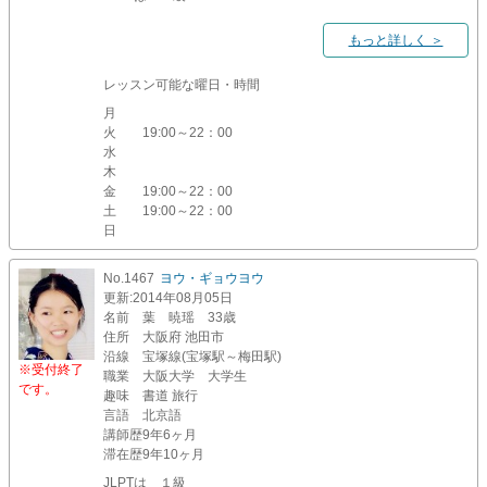
もっと詳しく ＞
レッスン可能な曜日・時間
月
火
19:00～22：00
水
木
金
19:00～22：00
土
19:00～22：00
日
No.1467
ヨウ・ギョウヨウ
更新
:2014年08月05日
名前
葉 暁瑶 33歳
住所
大阪府 池田市
沿線
宝塚線(宝塚駅～梅田駅)
※受付終了
職業
大阪大学 大学生
です。
趣味
書道 旅行
言語
北京語
講師歴
9年6ヶ月
滞在歴
9年10ヶ月
JLPTは １級