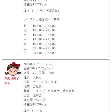
講師歴
14年11ヶ月
滞在歴
17年3ヶ月
JLPTは 日常生活問題無し
レッスン可能な曜日・時間
月
19：00～22：00
火
19：00～22：00
水
19：00～22：00
木
19：00～22：00
金
19：00～22：00
土
09：00～22：00
日
09：00～22：00
No.9097
テイ・ミレイ
更新
:2022年12月07日
名前
鄭 美麗 33歳
住所
大阪府
※受付終了
沿線
十三～石橋～宝塚
です。
職業
会社員
趣味
ドライブ、カラオケ、映画鑑賞
言語
北京語
講師歴
8年9ヶ月
滞在歴
11年9ヶ月
JLPTは １級