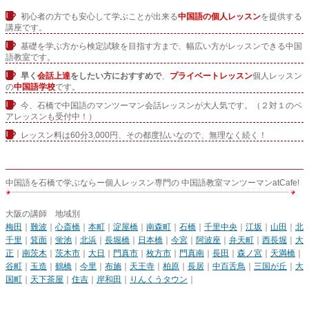
初心者の方でも安心して学ぶことが出来る
中国語の個人レッスン
を提供する
講座です。
基礎を学ぶ方から検定試験を目指す方まで、幅広い方がレッスンできる中国
語教室です。
早く
会話上達
をしたい方におすすめで
、
プライベートレッスン
個人レッスン
の
中国語学校
です。
今、石橋で中国語のマンツーマン会話レッスンが大人気です。（２対１のペ
アレッスンも受付中！）
レッスン料は60分3,000円、その都度払いなので、無理なく続く！
中国語を石橋で学ぶならー個人レッスン専門の 中国語教室マンツーマンatCafe!
大阪の講師 地域別
梅田
｜
難波
｜
心斎橋
｜
本町
｜
淀屋橋
｜
南森町
｜
石橋
｜
千里中央
｜
江坂
｜
山田
｜
北
千里
｜
箕面
｜
蛍池
｜
北浜
｜
長堀橋
｜
日本橋
｜
今宮
｜
阿波座
｜
弁天町
｜
西長堀
｜
大
正
｜
南茨木
｜
茨木市
｜
大日
｜
門真市
｜
枚方市
｜
門真南
｜
長田
｜
森ノ宮
｜
天満橋
｜
谷町
｜
玉造
｜
鶴橋
｜
今里
｜
布施
｜
天王寺
｜
柏原
｜
長居
｜
中百舌鳥
｜
三国が丘
｜
大
国町
｜
天下茶屋
｜
住吉
｜
岸和田
｜
りんくうタウン
｜